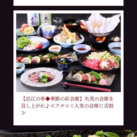
【近江の幸◆季節の彩会席】丸茂の会席を
召し上がれ♪≪クチコミ人気の会席に舌鼓
≫