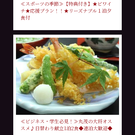
≪スポーツの季節≫【特典付き】★ビワイ
チ★応援プラン！！★リーズナブル１泊夕
食付
≪ビジネス・学生必見！≫丸茂の大将オス
スメ♪日替わり献立1泊2食◆連泊大歓迎◆